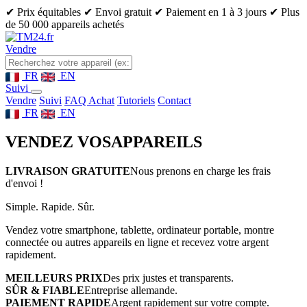
✔ Prix équitables
✔ Envoi gratuit
✔ Paiement en 1 à 3 jours
✔ Plus
de 50 000 appareils achetés
Vendre
FR
EN
Suivi
Vendre
Suivi
FAQ Achat
Tutoriels
Contact
FR
EN
VENDEZ VOS
APPAREILS
LIVRAISON GRATUITE
Nous prenons en charge les frais
d'envoi !
Simple. Rapide. Sûr.
Vendez votre smartphone, tablette, ordinateur portable, montre
connectée ou autres appareils en ligne et recevez votre argent
rapidement.
MEILLEURS PRIX
Des prix justes et transparents.
SÛR & FIABLE
Entreprise allemande.
PAIEMENT RAPIDE
Argent rapidement sur votre compte.