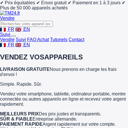
✔ Prix équitables
✔ Envoi gratuit
✔ Paiement en 1 à 3 jours
✔
Plus de 50 000 appareils achetés
Vendre
FR
EN
Suivi
Vendre
Suivi
FAQ Achat
Tutoriels
Contact
FR
EN
VENDEZ VOS
APPAREILS
LIVRAISON GRATUITE
Nous prenons en charge les frais
d'envoi !
Simple. Rapide. Sûr.
Vendez votre smartphone, tablette, ordinateur portable, montre
connectée ou autres appareils en ligne et recevez votre argent
rapidement.
MEILLEURS PRIX
Des prix justes et transparents.
SÛR & FIABLE
Entreprise allemande.
PAIEMENT RAPIDE
Argent rapidement sur votre compte.