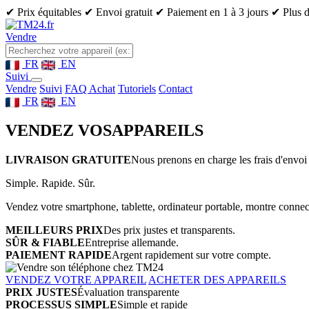
✔ Prix équitables
✔ Envoi gratuit
✔ Paiement en 1 à 3 jours
✔ Plus d
Vendre
FR
EN
Suivi
Vendre
Suivi
FAQ Achat
Tutoriels
Contact
FR
EN
VENDEZ VOS
APPAREILS
LIVRAISON GRATUITE
Nous prenons en charge les frais d'envoi 
Simple. Rapide. Sûr.
Vendez votre smartphone, tablette, ordinateur portable, montre connect
MEILLEURS PRIX
Des prix justes et transparents.
SÛR & FIABLE
Entreprise allemande.
PAIEMENT RAPIDE
Argent rapidement sur votre compte.
VENDEZ VOTRE APPAREIL
ACHETER DES APPAREILS
PRIX JUSTES
Évaluation transparente
PROCESSUS SIMPLE
Simple et rapide