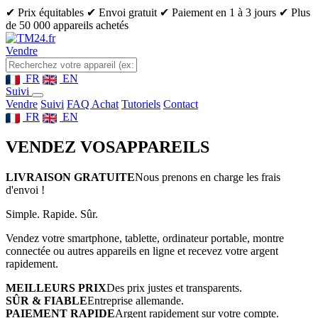
✔ Prix équitables
✔ Envoi gratuit
✔ Paiement en 1 à 3 jours
✔ Plus
de 50 000 appareils achetés
Vendre
FR
EN
Suivi
Vendre
Suivi
FAQ Achat
Tutoriels
Contact
FR
EN
VENDEZ VOS
APPAREILS
LIVRAISON GRATUITE
Nous prenons en charge les frais
d'envoi !
Simple. Rapide. Sûr.
Vendez votre smartphone, tablette, ordinateur portable, montre
connectée ou autres appareils en ligne et recevez votre argent
rapidement.
MEILLEURS PRIX
Des prix justes et transparents.
SÛR & FIABLE
Entreprise allemande.
PAIEMENT RAPIDE
Argent rapidement sur votre compte.