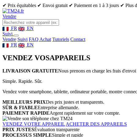
✔ Prix équitables
✔ Envoi gratuit
✔ Paiement en 1 à 3 jours
✔ Plus d
Vendre
FR
EN
Suivi
Vendre
Suivi
FAQ Achat
Tutoriels
Contact
FR
EN
VENDEZ VOS
APPAREILS
LIVRAISON GRATUITE
Nous prenons en charge les frais d'envoi 
Simple. Rapide. Sûr.
Vendez votre smartphone, tablette, ordinateur portable, montre connect
MEILLEURS PRIX
Des prix justes et transparents.
SÛR & FIABLE
Entreprise allemande.
PAIEMENT RAPIDE
Argent rapidement sur votre compte.
VENDEZ VOTRE APPAREIL
ACHETER DES APPAREILS
PRIX JUSTES
Évaluation transparente
PROCESSUS SIMPLE
Simple et rapide