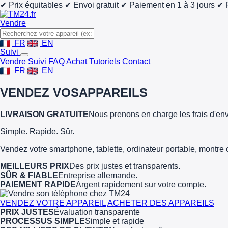
✔ Prix équitables
✔ Envoi gratuit
✔ Paiement en 1 à 3 jours
✔ 
Vendre
FR
EN
Suivi
Vendre
Suivi
FAQ Achat
Tutoriels
Contact
FR
EN
VENDEZ VOS
APPAREILS
LIVRAISON GRATUITE
Nous prenons en charge les frais d'env
Simple. Rapide. Sûr.
Vendez votre smartphone, tablette, ordinateur portable, montre 
MEILLEURS PRIX
Des prix justes et transparents.
SÛR & FIABLE
Entreprise allemande.
PAIEMENT RAPIDE
Argent rapidement sur votre compte.
VENDEZ VOTRE APPAREIL
ACHETER DES APPAREILS
PRIX JUSTES
Évaluation transparente
PROCESSUS SIMPLE
Simple et rapide