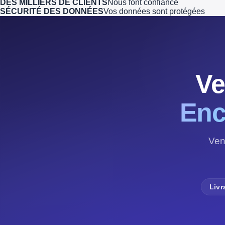
DES MILLIERS DE CLIENTS
Nous font confiance
SÉCURITÉ DES DONNÉES
Vos données sont protégées
Ve
Enc
Ven
Livr