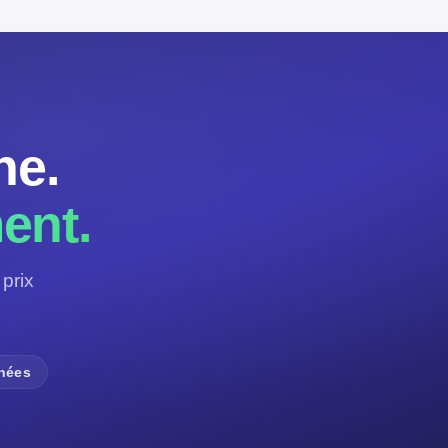
ne.
ent.
prix
nnées