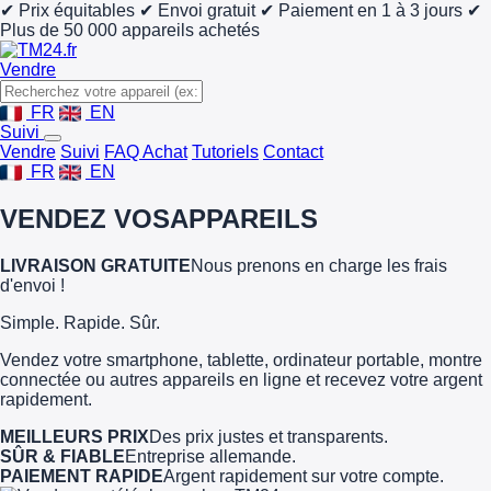
✔ Prix équitables
✔ Envoi gratuit
✔ Paiement en 1 à 3 jours
✔
Plus de 50 000 appareils achetés
Vendre
FR
EN
Suivi
Vendre
Suivi
FAQ Achat
Tutoriels
Contact
FR
EN
VENDEZ VOS
APPAREILS
LIVRAISON GRATUITE
Nous prenons en charge les frais
d'envoi !
Simple. Rapide. Sûr.
Vendez votre smartphone, tablette, ordinateur portable, montre
connectée ou autres appareils en ligne et recevez votre argent
rapidement.
MEILLEURS PRIX
Des prix justes et transparents.
SÛR & FIABLE
Entreprise allemande.
PAIEMENT RAPIDE
Argent rapidement sur votre compte.