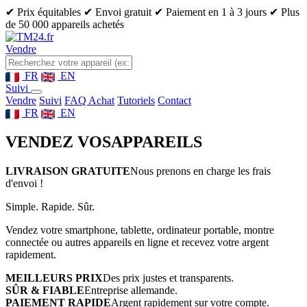
✔ Prix équitables
✔ Envoi gratuit
✔ Paiement en 1 à 3 jours
✔ Plus
de 50 000 appareils achetés
Vendre
FR
EN
Suivi
Vendre
Suivi
FAQ Achat
Tutoriels
Contact
FR
EN
VENDEZ VOS
APPAREILS
LIVRAISON GRATUITE
Nous prenons en charge les frais
d'envoi !
Simple. Rapide. Sûr.
Vendez votre smartphone, tablette, ordinateur portable, montre
connectée ou autres appareils en ligne et recevez votre argent
rapidement.
MEILLEURS PRIX
Des prix justes et transparents.
SÛR & FIABLE
Entreprise allemande.
PAIEMENT RAPIDE
Argent rapidement sur votre compte.