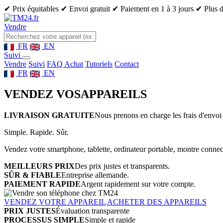
✔ Prix équitables
✔ Envoi gratuit
✔ Paiement en 1 à 3 jours
✔ Plus d
Vendre
FR
EN
Suivi
Vendre
Suivi
FAQ Achat
Tutoriels
Contact
FR
EN
VENDEZ VOS
APPAREILS
LIVRAISON GRATUITE
Nous prenons en charge les frais d'envoi 
Simple. Rapide. Sûr.
Vendez votre smartphone, tablette, ordinateur portable, montre connect
MEILLEURS PRIX
Des prix justes et transparents.
SÛR & FIABLE
Entreprise allemande.
PAIEMENT RAPIDE
Argent rapidement sur votre compte.
VENDEZ VOTRE APPAREIL
ACHETER DES APPAREILS
PRIX JUSTES
Évaluation transparente
PROCESSUS SIMPLE
Simple et rapide