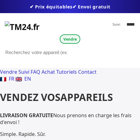
✔ Prix équitables
✔ Envoi gratuit
✔ Paiement en 1 à 3 jours
Suivi
✔ Plus de 50 000 appareils achetés
Vendre
Vendre
Suivi
FAQ Achat
Tutoriels
Contact
FR
EN
VENDEZ VOS
APPAREILS
LIVRAISON GRATUITE
Nous prenons en charge les frais
d'envoi !
Simple. Rapide. Sûr.