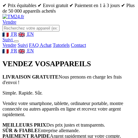
✔ Prix équitables
✔ Envoi gratuit
✔ Paiement en 1 à 3 jours
✔ Plus
de 50 000 appareils achetés
Vendre
FR
EN
Suivi
Vendre
Suivi
FAQ Achat
Tutoriels
Contact
FR
EN
VENDEZ VOS
APPAREILS
LIVRAISON GRATUITE
Nous prenons en charge les frais
d'envoi !
Simple. Rapide. Sûr.
Vendez votre smartphone, tablette, ordinateur portable, montre
connectée ou autres appareils en ligne et recevez votre argent
rapidement.
MEILLEURS PRIX
Des prix justes et transparents.
SÛR & FIABLE
Entreprise allemande.
PAIEMENT RAPIDE
Argent rapidement sur votre compte.