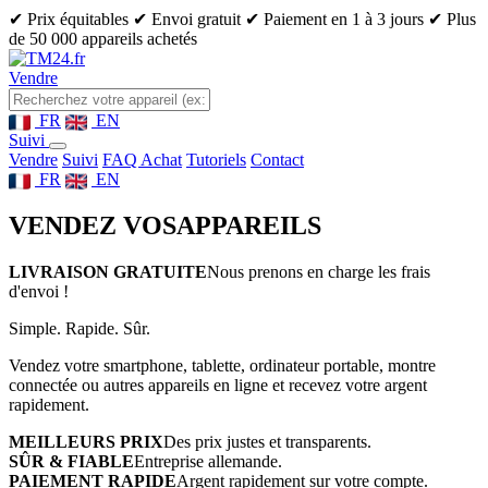
✔ Prix équitables
✔ Envoi gratuit
✔ Paiement en 1 à 3 jours
✔ Plus
de 50 000 appareils achetés
Vendre
FR
EN
Suivi
Vendre
Suivi
FAQ Achat
Tutoriels
Contact
FR
EN
VENDEZ VOS
APPAREILS
LIVRAISON GRATUITE
Nous prenons en charge les frais
d'envoi !
Simple. Rapide. Sûr.
Vendez votre smartphone, tablette, ordinateur portable, montre
connectée ou autres appareils en ligne et recevez votre argent
rapidement.
MEILLEURS PRIX
Des prix justes et transparents.
SÛR & FIABLE
Entreprise allemande.
PAIEMENT RAPIDE
Argent rapidement sur votre compte.