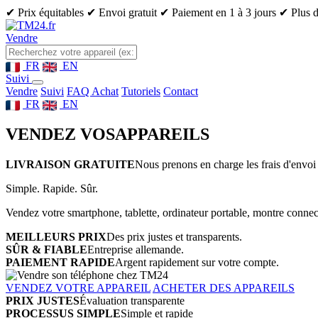
✔ Prix équitables
✔ Envoi gratuit
✔ Paiement en 1 à 3 jours
✔ Plus d
Vendre
FR
EN
Suivi
Vendre
Suivi
FAQ Achat
Tutoriels
Contact
FR
EN
VENDEZ VOS
APPAREILS
LIVRAISON GRATUITE
Nous prenons en charge les frais d'envoi 
Simple. Rapide. Sûr.
Vendez votre smartphone, tablette, ordinateur portable, montre connect
MEILLEURS PRIX
Des prix justes et transparents.
SÛR & FIABLE
Entreprise allemande.
PAIEMENT RAPIDE
Argent rapidement sur votre compte.
VENDEZ VOTRE APPAREIL
ACHETER DES APPAREILS
PRIX JUSTES
Évaluation transparente
PROCESSUS SIMPLE
Simple et rapide