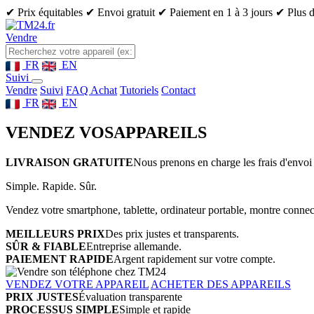
✔ Prix équitables
✔ Envoi gratuit
✔ Paiement en 1 à 3 jours
✔ Plus d
Vendre
FR
EN
Suivi
Vendre
Suivi
FAQ Achat
Tutoriels
Contact
FR
EN
VENDEZ VOS
APPAREILS
LIVRAISON GRATUITE
Nous prenons en charge les frais d'envoi 
Simple. Rapide. Sûr.
Vendez votre smartphone, tablette, ordinateur portable, montre connect
MEILLEURS PRIX
Des prix justes et transparents.
SÛR & FIABLE
Entreprise allemande.
PAIEMENT RAPIDE
Argent rapidement sur votre compte.
VENDEZ VOTRE APPAREIL
ACHETER DES APPAREILS
PRIX JUSTES
Évaluation transparente
PROCESSUS SIMPLE
Simple et rapide