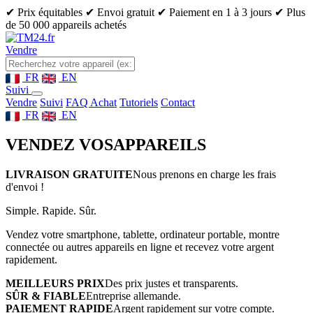
✔ Prix équitables
✔ Envoi gratuit
✔ Paiement en 1 à 3 jours
✔ Plus
de 50 000 appareils achetés
Vendre
FR
EN
Suivi
Vendre
Suivi
FAQ Achat
Tutoriels
Contact
FR
EN
VENDEZ VOS
APPAREILS
LIVRAISON GRATUITE
Nous prenons en charge les frais
d'envoi !
Simple. Rapide. Sûr.
Vendez votre smartphone, tablette, ordinateur portable, montre
connectée ou autres appareils en ligne et recevez votre argent
rapidement.
MEILLEURS PRIX
Des prix justes et transparents.
SÛR & FIABLE
Entreprise allemande.
PAIEMENT RAPIDE
Argent rapidement sur votre compte.