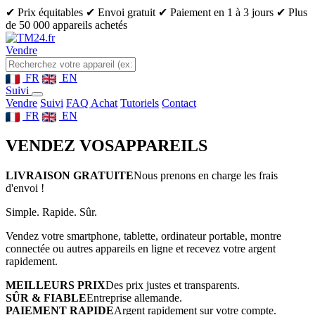
✔ Prix équitables
✔ Envoi gratuit
✔ Paiement en 1 à 3 jours
✔ Plus
de 50 000 appareils achetés
Vendre
FR
EN
Suivi
Vendre
Suivi
FAQ Achat
Tutoriels
Contact
FR
EN
VENDEZ VOS
APPAREILS
LIVRAISON GRATUITE
Nous prenons en charge les frais
d'envoi !
Simple. Rapide. Sûr.
Vendez votre smartphone, tablette, ordinateur portable, montre
connectée ou autres appareils en ligne et recevez votre argent
rapidement.
MEILLEURS PRIX
Des prix justes et transparents.
SÛR & FIABLE
Entreprise allemande.
PAIEMENT RAPIDE
Argent rapidement sur votre compte.