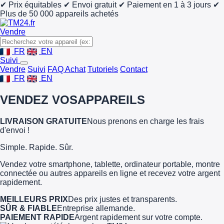
✔ Prix équitables
✔ Envoi gratuit
✔ Paiement en 1 à 3 jours
✔
Plus de 50 000 appareils achetés
Vendre
FR
EN
Suivi
Vendre
Suivi
FAQ Achat
Tutoriels
Contact
FR
EN
VENDEZ VOS
APPAREILS
LIVRAISON GRATUITE
Nous prenons en charge les frais
d'envoi !
Simple. Rapide. Sûr.
Vendez votre smartphone, tablette, ordinateur portable, montre
connectée ou autres appareils en ligne et recevez votre argent
rapidement.
MEILLEURS PRIX
Des prix justes et transparents.
SÛR & FIABLE
Entreprise allemande.
PAIEMENT RAPIDE
Argent rapidement sur votre compte.