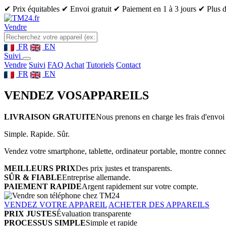
✔ Prix équitables
✔ Envoi gratuit
✔ Paiement en 1 à 3 jours
✔ Plus d
Vendre
FR
EN
Suivi
Vendre
Suivi
FAQ Achat
Tutoriels
Contact
FR
EN
VENDEZ VOS
APPAREILS
LIVRAISON GRATUITE
Nous prenons en charge les frais d'envoi 
Simple. Rapide. Sûr.
Vendez votre smartphone, tablette, ordinateur portable, montre connect
MEILLEURS PRIX
Des prix justes et transparents.
SÛR & FIABLE
Entreprise allemande.
PAIEMENT RAPIDE
Argent rapidement sur votre compte.
VENDEZ VOTRE APPAREIL
ACHETER DES APPAREILS
PRIX JUSTES
Évaluation transparente
PROCESSUS SIMPLE
Simple et rapide