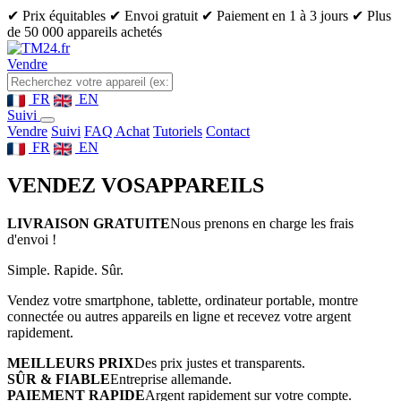
✔ Prix équitables
✔ Envoi gratuit
✔ Paiement en 1 à 3 jours
✔ Plus
de 50 000 appareils achetés
Vendre
FR
EN
Suivi
Vendre
Suivi
FAQ Achat
Tutoriels
Contact
FR
EN
VENDEZ VOS
APPAREILS
LIVRAISON GRATUITE
Nous prenons en charge les frais
d'envoi !
Simple. Rapide. Sûr.
Vendez votre smartphone, tablette, ordinateur portable, montre
connectée ou autres appareils en ligne et recevez votre argent
rapidement.
MEILLEURS PRIX
Des prix justes et transparents.
SÛR & FIABLE
Entreprise allemande.
PAIEMENT RAPIDE
Argent rapidement sur votre compte.