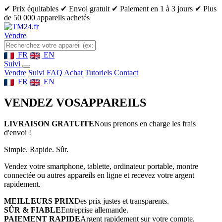
✔ Prix équitables
✔ Envoi gratuit
✔ Paiement en 1 à 3 jours
✔ Plus
de 50 000 appareils achetés
Vendre
FR
EN
Suivi
Vendre
Suivi
FAQ Achat
Tutoriels
Contact
FR
EN
VENDEZ VOS
APPAREILS
LIVRAISON GRATUITE
Nous prenons en charge les frais
d'envoi !
Simple. Rapide. Sûr.
Vendez votre smartphone, tablette, ordinateur portable, montre
connectée ou autres appareils en ligne et recevez votre argent
rapidement.
MEILLEURS PRIX
Des prix justes et transparents.
SÛR & FIABLE
Entreprise allemande.
PAIEMENT RAPIDE
Argent rapidement sur votre compte.