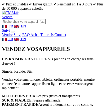
✔ Prix équitables
✔ Envoi gratuit
✔ Paiement en 1 à 3 jours
✔ Plus
de 50 000 appareils achetés
Vendre
FR
EN
Suivi
Vendre
Suivi
FAQ Achat
Tutoriels
Contact
FR
EN
VENDEZ VOS
APPAREILS
LIVRAISON GRATUITE
Nous prenons en charge les frais
d'envoi !
Simple. Rapide. Sûr.
Vendez votre smartphone, tablette, ordinateur portable, montre
connectée ou autres appareils en ligne et recevez votre argent
rapidement.
MEILLEURS PRIX
Des prix justes et transparents.
SÛR & FIABLE
Entreprise allemande.
PAIEMENT RAPIDE
Argent rapidement sur votre compte.