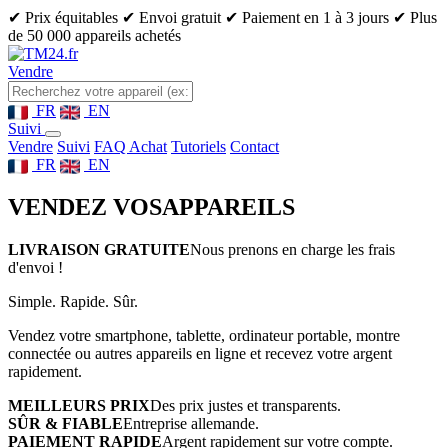
✔ Prix équitables
✔ Envoi gratuit
✔ Paiement en 1 à 3 jours
✔ Plus
de 50 000 appareils achetés
Vendre
FR
EN
Suivi
Vendre
Suivi
FAQ Achat
Tutoriels
Contact
FR
EN
VENDEZ VOS
APPAREILS
LIVRAISON GRATUITE
Nous prenons en charge les frais
d'envoi !
Simple. Rapide. Sûr.
Vendez votre smartphone, tablette, ordinateur portable, montre
connectée ou autres appareils en ligne et recevez votre argent
rapidement.
MEILLEURS PRIX
Des prix justes et transparents.
SÛR & FIABLE
Entreprise allemande.
PAIEMENT RAPIDE
Argent rapidement sur votre compte.