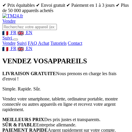
✔ Prix équitables
✔ Envoi gratuit
✔ Paiement en 1 à 3 jours
✔ Plus
de 50 000 appareils achetés
Vendre
FR
EN
Suivi
Vendre
Suivi
FAQ Achat
Tutoriels
Contact
FR
EN
VENDEZ VOS
APPAREILS
LIVRAISON GRATUITE
Nous prenons en charge les frais
d'envoi !
Simple. Rapide. Sûr.
Vendez votre smartphone, tablette, ordinateur portable, montre
connectée ou autres appareils en ligne et recevez votre argent
rapidement.
MEILLEURS PRIX
Des prix justes et transparents.
SÛR & FIABLE
Entreprise allemande.
PAIEMENT RAPIDE
Argent rapidement sur votre compte.