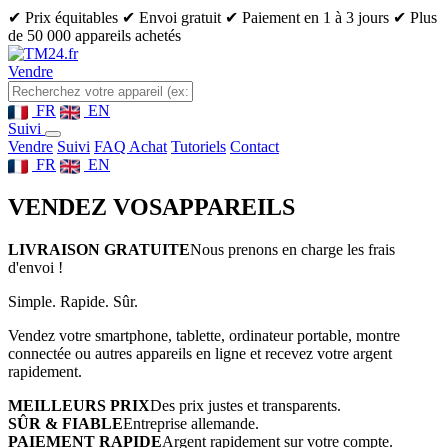
✔ Prix équitables
✔ Envoi gratuit
✔ Paiement en 1 à 3 jours
✔ Plus
de 50 000 appareils achetés
Vendre
FR
EN
Suivi
Vendre
Suivi
FAQ Achat
Tutoriels
Contact
FR
EN
VENDEZ VOS
APPAREILS
LIVRAISON GRATUITE
Nous prenons en charge les frais
d'envoi !
Simple. Rapide. Sûr.
Vendez votre smartphone, tablette, ordinateur portable, montre
connectée ou autres appareils en ligne et recevez votre argent
rapidement.
MEILLEURS PRIX
Des prix justes et transparents.
SÛR & FIABLE
Entreprise allemande.
PAIEMENT RAPIDE
Argent rapidement sur votre compte.