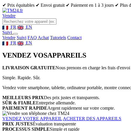
✔ Prix équitables
✔ Envoi gratuit
✔ Paiement en 1 à 3 jours
✔ Plus d
Vendre
FR
EN
Suivi
Vendre
Suivi
FAQ Achat
Tutoriels
Contact
FR
EN
VENDEZ VOS
APPAREILS
LIVRAISON GRATUITE
Nous prenons en charge les frais d'envoi 
Simple. Rapide. Sûr.
Vendez votre smartphone, tablette, ordinateur portable, montre connect
MEILLEURS PRIX
Des prix justes et transparents.
SÛR & FIABLE
Entreprise allemande.
PAIEMENT RAPIDE
Argent rapidement sur votre compte.
VENDEZ VOTRE APPAREIL
ACHETER DES APPAREILS
PRIX JUSTES
Évaluation transparente
PROCESSUS SIMPLE
Simple et rapide