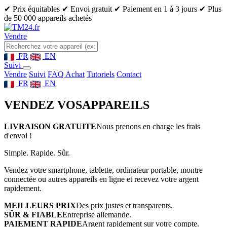
✔ Prix équitables
✔ Envoi gratuit
✔ Paiement en 1 à 3 jours
✔ Plus
de 50 000 appareils achetés
Vendre
FR
EN
Suivi
Vendre
Suivi
FAQ Achat
Tutoriels
Contact
FR
EN
VENDEZ VOS
APPAREILS
LIVRAISON GRATUITE
Nous prenons en charge les frais
d'envoi !
Simple. Rapide. Sûr.
Vendez votre smartphone, tablette, ordinateur portable, montre
connectée ou autres appareils en ligne et recevez votre argent
rapidement.
MEILLEURS PRIX
Des prix justes et transparents.
SÛR & FIABLE
Entreprise allemande.
PAIEMENT RAPIDE
Argent rapidement sur votre compte.